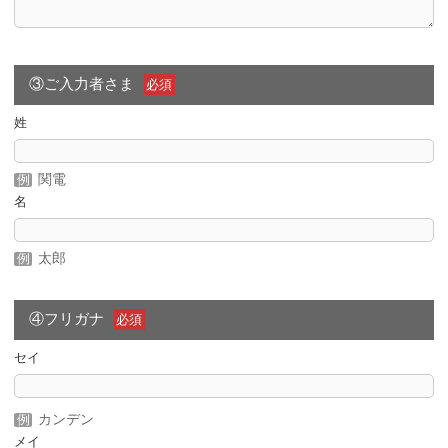
③ご入力者さま
必須
姓
関電
名
太郎
④フリガナ
必須
セイ
カンデン
メイ