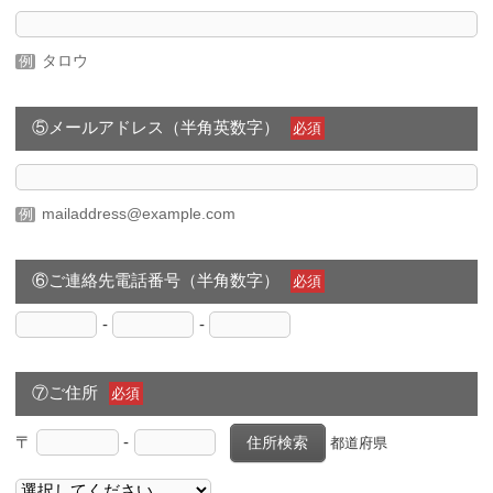
タロウ
⑤メールアドレス（半角英数字）
必須
mailaddress@example.com
⑥ご連絡先電話番号（半角数字）
必須
-
-
⑦ご住所
必須
〒
-
住所検索
都道府県